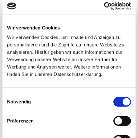
Schon nach wenigen Sekunden siehst du:
Wie viele deiner Kunden erreichst du aktuell
wirklich?
Wir verwenden Cookies
Wir verwenden Cookies, um Inhalte und Anzeigen zu
Und wie groß ist der Anteil, der gar nichts
personalisieren und die Zugriffe auf unsere Website zu
von deinen E-Mails mitbekommt?
analysieren. Hierfür geben wir auch Informationen zur
Verwendung unserer Website an unsere Partner für
Werbung und Analysen weiter. Weitere Informationen
finden Sie in unseren Datenschutzerklärung.
Einwilligungsauswahl
Notwendig
Präferenzen