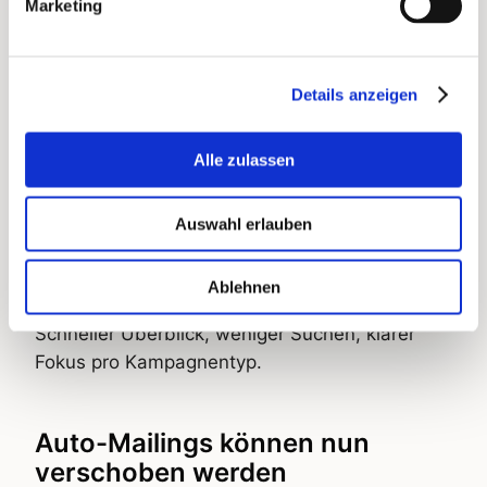
Marketing
Getrennte Tabs für Einmalkampagnen und
Auto-Mailings
Details anzeigen
Klare Statusgruppen: Entwurf, Aktiv (Tracking
läuft), Abgeschlossen (Tracking beendet)
Alle zulassen
Neues Feld „Versanddatum“ und Default-
Auswahl erlauben
Sortierung: neueste oben
Ablehnen
Vorteil:
Schneller Überblick, weniger Suchen, klarer
Fokus pro Kampagnentyp.
Auto-Mailings können nun
verschoben werden