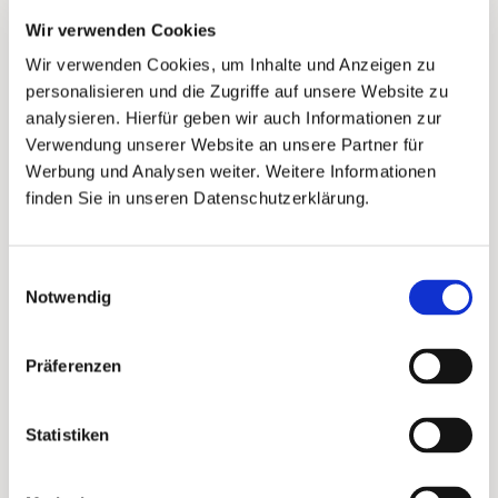
Druck, Add-ons/Services, Porto.
Wir verwenden Cookies
Gut zu wissen:
Wir verwenden Cookies, um Inhalte und Anzeigen zu
personalisieren und die Zugriffe auf unsere Website zu
Die finalen Kosten können leicht abweichen,
analysieren. Hierfür geben wir auch Informationen zur
weil die endgültige Versandmenge erst nach
Verwendung unserer Website an unsere Partner für
der Datenaufbereitung feststeht.
Werbung und Analysen weiter. Weitere Informationen
finden Sie in unseren Datenschutzerklärung.
Vorteil:
Du erhältst früh ein realistisches Budgetbild
Einwilligungsauswahl
und kannst besser planen.
Notwendig
Neue Kampagnen-Ansicht:
Präferenzen
Einmalkampagnen & Auto-
Mailings getrennt
Statistiken
Was ist neu?