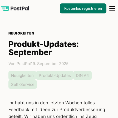
Kostenlos registrieren
NEUIGKEITEN
Produkt-Updates:
September
Von PostPal
19. September 2025
Neuigkeiten
Produkt-Updates
DIN A4
Self-Service
Ihr habt uns in den letzten Wochen tolles
Feedback mit Ideen zur Produktverbesserung
geteilt. Wir haben uns ordentlich ins Zeug