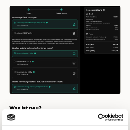
Was ist neu?
Während du die Kampagne anlegst, zeigen wir
dir eine Kostenschätzung inkl. Aufschlüsselung: