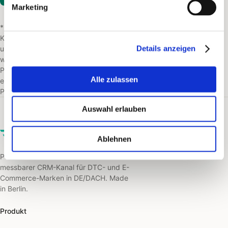
Marketing
* Teilnahmebedingungen: Dein Shop muss auf Shopify laufen und
Klaviyo nutzen, mindestens 3 Mio.€ Jahresumsatz erwirtschaften
Details anzeigen
und die Kampagne muss an mindestens 5.000 Kontakte verschickt
werden. Kosten pro Postkarte belaufen sich analog unserer
Preisliste. Wir werten die Kampagnenergebnisse für Dich aus und
Alle zulassen
erstellen gemeinsam mit dir eine Erfolgsgeschichte für unsere
PostPal-Webseite.
Auswahl erlauben
PostPal
Ablehnen
Personalisierte Postkarten als
messbarer CRM-Kanal für DTC- und E-
Commerce-Marken in DE/DACH. Made
in Berlin.
Produkt