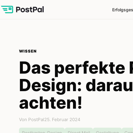
Erfolgsge
WISSEN
Das perfekte 
Design: darau
achten!
Von PostPal
25. Februar 2024
Postkarten-Design
Direct Mail
Gestaltung
Con