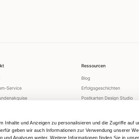
kt
Ressourcen
e
Blog
m-Service
Erfolgsgeschichten
undenakquise
Postkarten Design Studio
arketing
FAQ
utreach
Hilfe-Center
 Inhalte und Anzeigen zu personalisieren und die Zugriffe auf 
 Mail API
ierfür geben wir auch Informationen zur Verwendung unserer We
g und Analysen weiter. Weitere Informationen finden Sie in unse
geting