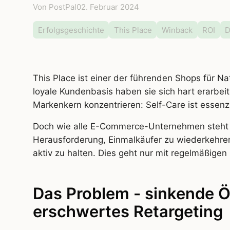
Von PostPal
02. Februar 2024
Erfolgsgeschichte
This Place
Winback
ROI
D
This Place ist einer der führenden Shops für Na
loyale Kundenbasis haben sie sich hart erarbei
Markenkern konzentrieren: Self-Care ist essenz
Doch wie alle E-Commerce-Unternehmen steht au
Herausforderung, Einmalkäufer zu wiederkeh
aktiv zu halten. Dies geht nur mit regelmäßig
Das Problem - sinkende 
erschwertes Retargeting