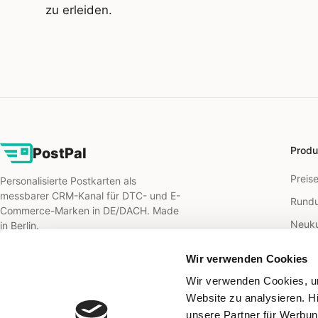
zu erleiden.
Produ
PostPal
Preis
Personalisierte Postkarten als
messbarer CRM-Kanal für DTC- und E-
Rundu
Commerce-Marken in DE/DACH. Made
Neuk
in Berlin.
B2B M
Wir verwenden Cookies
B2B O
Wir verwenden Cookies, um
Direct
Website zu analysieren. H
unsere Partner für Werbun
Retar