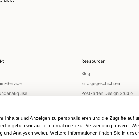
kt
Ressourcen
e
Blog
m-Service
Erfolgsgeschichten
undenakquise
Postkarten Design Studio
arketing
FAQ
utreach
Hilfe-Center
 Inhalte und Anzeigen zu personalisieren und die Zugriffe auf 
 Mail API
ierfür geben wir auch Informationen zur Verwendung unserer We
geting
g und Analysen weiter. Weitere Informationen finden Sie in unse