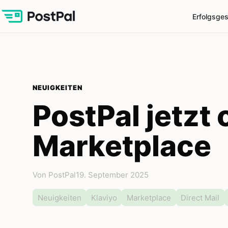
Erfolgsge
NEUIGKEITEN
PostPal jetzt o
Marketplace
Von PostPal
19. September 2025
Neuigkeiten
Klaviyo
Marketplace
Direct Mail