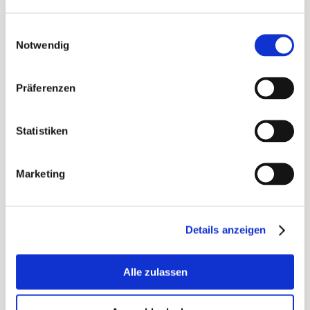
Einwilligungsauswahl
Notwendig
Beispiel Mailing Performance
Präferenzen
4) Conversions & Umsatz im Zeitverlauf
: Sieh,
Statistiken
wie Print über Wochen wirkt, wir tracken
standardmäßig 60 Tage.
Marketing
Details anzeigen
Alle zulassen