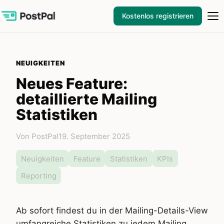
Kostenlos registrieren
NEUIGKEITEN
Neues Feature:
detaillierte Mailing
Statistiken
Von PostPal
19. September 2025
Neuigkeiten
Feature
Statistiken
KPIs
Reporting
Ab sofort findest du in der Mailing-Details-View
umfangreiche Statistiken zu jedem Mailing.