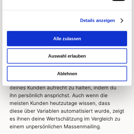
Die ideale Rückseite einer Postkarte
Auf der Rückseite fasst du noch einmal dein
Details anzeigen
Angebot zusammen und erklärst deinem
Kunden, was er tun muss, um das Angebot zu
Alle zulassen
erhalten.
Auswahl erlauben
Persönlichete Anrede
Jeder hört und liest gerne seinen Namen.
Ablehnen
Nutze diesen Effekt, um die Aufmerksamkeit
deines Kunden aufrecht zu halten, indem du
ihn persönlich ansprichst. Auch wenn die
meisten Kunden heutzutage wissen, dass
diese über Variablen automatisiert wurde, zeigt
es ihnen deine Wertschätzung im Vergleich zu
einem unpersönlichen Massenmailing.