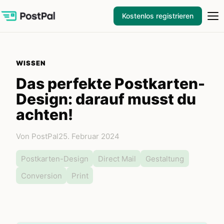
Kostenlos registrieren
WISSEN
Das perfekte Postkarten-
Design: darauf musst du
achten!
Von PostPal
25. Februar 2024
Postkarten-Design
Direct Mail
Gestaltung
Conversion
Print