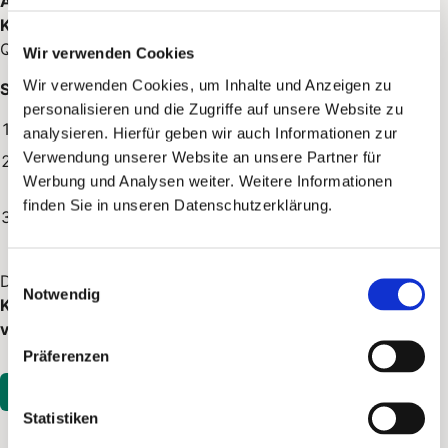
Adressliste
eine Empfänger-Zielgruppe. Sie ist — neben
Klaviyo
— eine der beiden gleichwertigen Audience-
Quellen in PostPal.
Wir verwenden Cookies
Wir verwenden Cookies, um Inhalte und Anzeigen zu
So gehst du vor:
personalisieren und die Zugriffe auf unsere Website zu
Lade deine Adressliste über den
CSV-Import
hoch.
analysieren. Hierfür geben wir auch Informationen zur
Verwendung unserer Website an unsere Partner für
Wähle beim Anlegen einer Audience als Quelle
CSV
und
Werbung und Analysen weiter. Weitere Informationen
beziehe dich auf die Datei.
finden Sie in unseren Datenschutzerklärung.
PostPal bildet daraus die Empfänger-Zielgruppe deiner
Kampagne.
Einwilligungsauswahl
Die CSV Audience ist ideal, wenn deine Adressen
nicht in
Notwendig
Klaviyo
liegen. Es gilt dieselbe
Mindestversandmenge
von 500 Empfängern
wie bei Klaviyo Audiences.
Präferenzen
In PostPal öffnen
Statistiken